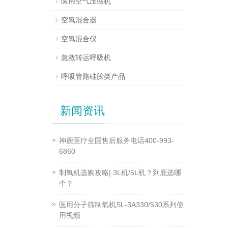
医用空气压缩机
空氧混合器
空氧混合仪
急救转运呼吸机
呼吸管路硅胶类产品
新闻资讯
神鹿医疗全国售后服务电话400-993-
6860
制氧机选购攻略| 3L机/5L机？到底选哪
个？
医用分子筛制氧机SL-3A330/530系列使
用视频