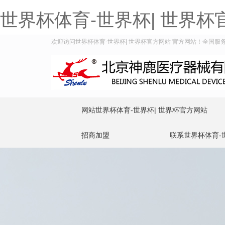
世界杯体育-世界杯| 世界杯
欢迎访问世界杯体育-世界杯| 世界杯官方网站 官方网站！全国服务热线：
网站世界杯体育-世界杯| 世界杯官方网站
招商加盟
联系世界杯体育-