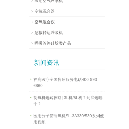
医用空气压缩机
空氧混合器
空氧混合仪
急救转运呼吸机
呼吸管路硅胶类产品
新闻资讯
神鹿医疗全国售后服务电话400-993-
6860
制氧机选购攻略| 3L机/5L机？到底选哪
个？
医用分子筛制氧机SL-3A330/530系列使
用视频