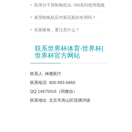
医用分子筛制氧机SL-3W系列使用视频
家用制氧机应对新冠真的有用吗？
在家吸氧，要注意什么？
联系世界杯体育-世界杯|
世界杯官方网站
联系人: 神鹿医疗
联系电话: 400-993-6860
QQ:14675016（同微信）
联系地址: 北京市房山区琉璃河镇