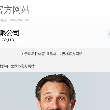
官方网站
400-993-6860
关于世界杯体育-世界杯| 世界杯官方网站
世界杯| 世界杯官方网站