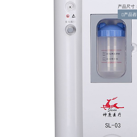
产品尺寸：2
产品咨