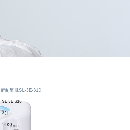
制氧机SL-3E-310
L-3E-310
：3升
16KG