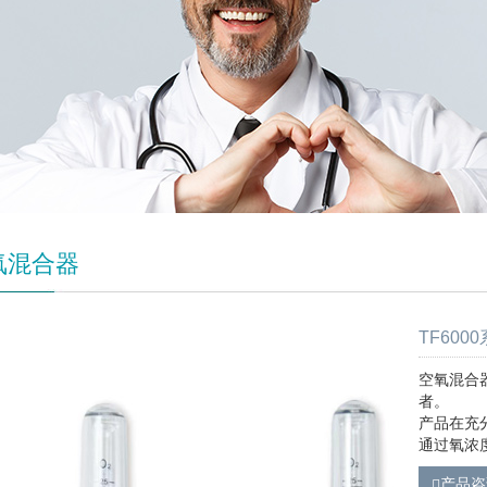
氧混合器
TF60
空氧混合
者。
产品在充
通过氧浓
产品咨