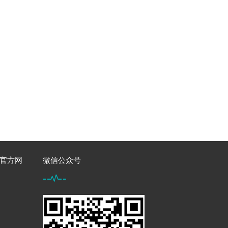
杯官方网
微信公众号