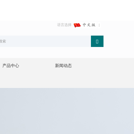
语言选择:
产品中心
新闻动态