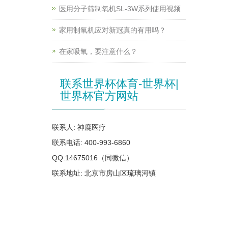
医用分子筛制氧机SL-3W系列使用视频
家用制氧机应对新冠真的有用吗？
在家吸氧，要注意什么？
联系世界杯体育-世界杯|
世界杯官方网站
联系人: 神鹿医疗
联系电话: 400-993-6860
QQ:14675016（同微信）
联系地址: 北京市房山区琉璃河镇